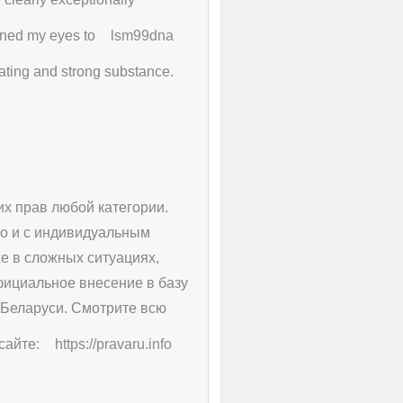
ened my eyes to
lsm99dna
inating and strong substance.
х прав любой категории.
о и с индивидуальным
е в сложных ситуациях,
фициальное внесение в базу
 Беларуси. Смотрите всю
сайте:
https://pravaru.info