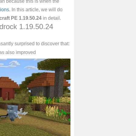
fan because this is when the
ions
. In this article, we will do
raft PE 1.19.50.24
in detail.
drock 1.19.50.24
asantly surprised to discover that:
was also improved