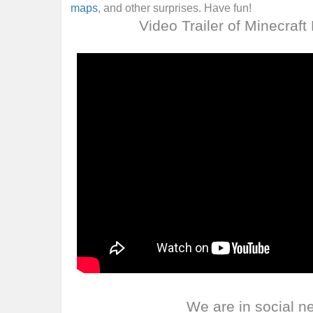
maps
, and other surprises. Have fun!
Video Trailer of Minecraft
We are in social n