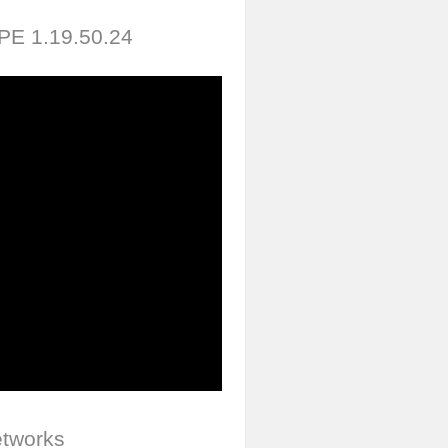
 PE 1.19.50.24
etworks