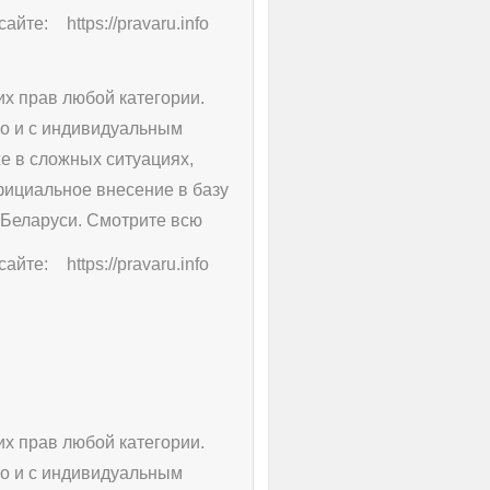
сайте:
https://pravaru.info
х прав любой категории.
о и с индивидуальным
е в сложных ситуациях,
фициальное внесение в базу
 Беларуси. Смотрите всю
сайте:
https://pravaru.info
х прав любой категории.
о и с индивидуальным