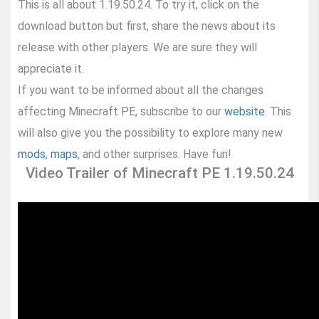
This is all about 1.19.50.24. To try it, click on the
download button but first, share the news about its
release with other players. We are sure they will
appreciate it.
If you want to be informed about all the changes
affecting Minecraft PE, subscribe to our
website
. This
will also give you the possibility to explore many new
mods
,
maps
, and other surprises. Have fun!
Video Trailer of Minecraft PE 1.19.50.24